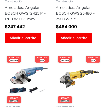
Construcción
Construcción
Amoladora Angular
Amoladora Angular
BOSCH GWS 12-125 P –
BOSCH GWS 25-180 –
1200 W / 125 mm
2500 W / 7”
$
247.442
$
484.000
Añadir al carrito
Añadir al carrito
8 CUOTAS
6 CUOTAS
8 CUOTAS
6 CUOTAS
NARANJA
VISA
NARANJA
VISA
15% OFF
15% OFF
CONTADO
CONTADO
Carpintería
Construcción