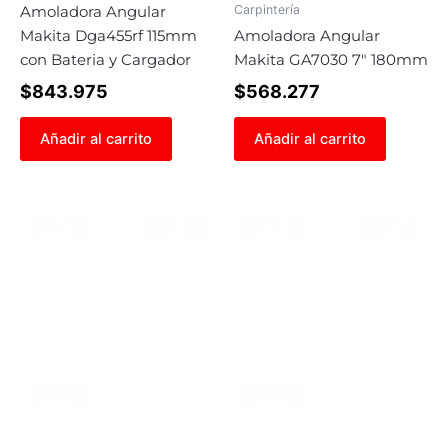
Carpintería
Amoladora Angular
Makita Dga455rf 115mm
Amoladora Angular
con Bateria y Cargador
Makita GA7030 7″ 180mm
$
843.975
$
568.277
Añadir al carrito
Añadir al carrito
8 CUOTAS
6 CUOTAS
8 CUOTAS
6 CUOTAS
NARANJA
VISA
NARANJA
VISA
15% OFF
15% OFF
CONTADO
CONTADO
Carpintería