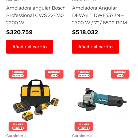
Amoladora angular Bosch
Amoladora Angular
Professional GWS 22-230
DEWALT DWE4577N –
2200 W
2700 W / 7” / 8500 RPM
$
320.759
$
518.032
Añadir al carrito
Añadir al carrito
8 CUOTAS
6 CUOTAS
8 CUOTAS
6 CUOTAS
NARANJA
VISA
NARANJA
VISA
15% OFF
15% OFF
CONTADO
CONTADO
Carpintería
Carpintería