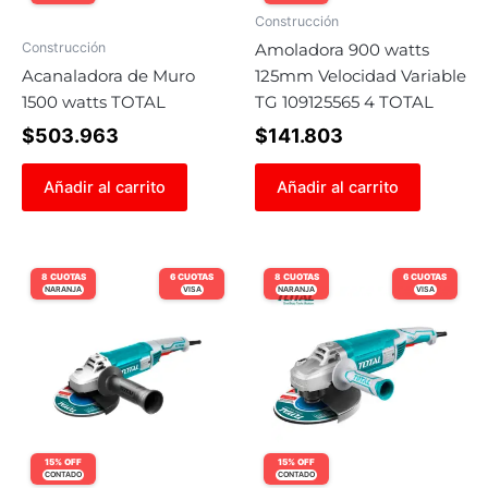
Construcción
Construcción
Amoladora 900 watts
Acanaladora de Muro
125mm Velocidad Variable
1500 watts TOTAL
TG 109125565 4 TOTAL
$
503.963
$
141.803
Añadir al carrito
Añadir al carrito
8 CUOTAS
6 CUOTAS
8 CUOTAS
6 CUOTAS
NARANJA
VISA
NARANJA
VISA
15% OFF
15% OFF
CONTADO
CONTADO