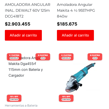
AMOLADORA ANGULAR
Amoladora Angular
INAL. DEWALT 60V 125m
Makita 4 ½ 9557HPG
DCG418T2
840w
$
2.903.455
$
185.675
Añadir al carrito
Añadir al carrito
8 CUOTAS
6 CUOTAS
8 CUOTAS
6 CUOTAS
NARANJA
VISA
NARANJA
VISA
15% OFF
15% OFF
CONTADO
CONTADO
Herramientas a Bateria