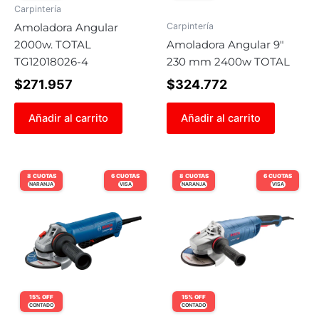
Carpintería
Carpintería
Amoladora Angular
2000w. TOTAL
Amoladora Angular 9″
TG12018026-4
230 mm 2400w TOTAL
$
271.957
$
324.772
Añadir al carrito
Añadir al carrito
8 CUOTAS
6 CUOTAS
8 CUOTAS
6 CUOTAS
NARANJA
VISA
NARANJA
VISA
15% OFF
15% OFF
CONTADO
CONTADO