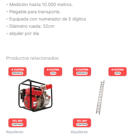
– Medición hasta 10.000 metros.
– Plegable para transporte.
– Equipada con numerador de 5 dígitos
– Diámetro rueda: 32cm
– alquiler por dia
Productos relacionados
8 CUOTAS
6 CUOTAS
8 CUOTAS
6 CUOTAS
NARANJA
VISA
NARANJA
VISA
15% OFF
15% OFF
CONTADO
CONTADO
Alquileres
Alquileres