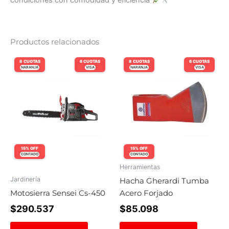
Productos relacionados
8 CUOTAS
6 CUOTAS
8 CUOTAS
6 CUOTAS
NARANJA
VISA
NARANJA
VISA
15% OFF
15% OFF
CONTADO
CONTADO
Herramientas
Jardinería
Hacha Gherardi Tumba
Motosierra Sensei Cs-450
Acero Forjado
$
290.537
$
85.098