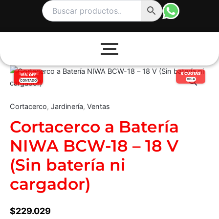
Ir
al
contenido
Cortacerco
8 CUOTAS
6 CUOTAS
15% OFF
a
NARANJA
VISA
CONTADO
Batería
NIWA
Cortacerco
,
Jardinería
,
Ventas
BCW-
18
Cortacerco a Batería
–
18
NIWA BCW-18 – 18 V
V
(Sin
(Sin batería ni
batería
ni
cargador)
cargador)
cantidad
$
229.029