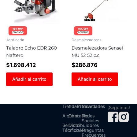
15% OFF
15% OFF
CONTADO
CONTADO
Jardinería
Desmalezadoras
Taladro Echo EDR 260
Desmalezadora Sensei
Naftero
MU 52 52 c.c.
$
1.698.412
$
286.876
Añadir al carrito
Añadir al carrito
Tienda
Nosotros
Promociones
Novedades
¡Seguinos!
Alquiler
Contacto
Redes
Sociales
Servicio
Distribuidores
Técnico
oficiales
Preguntas
Frecuentes