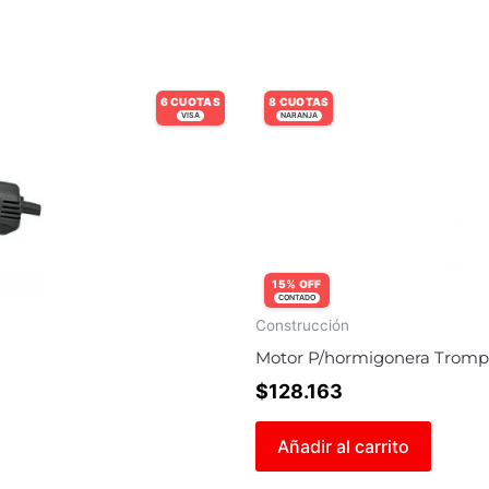
6 CUOTAS
8 CUOTAS
VISA
NARANJA
15% OFF
CONTADO
Construcción
Motor P/hormigonera Trompi
$
128.163
Añadir al carrito