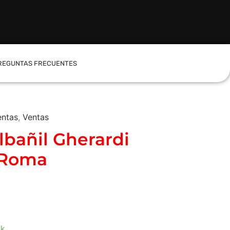
REGUNTAS FRECUENTES
entas
,
Ventas
lbañil Gherardi
 Roma
ck