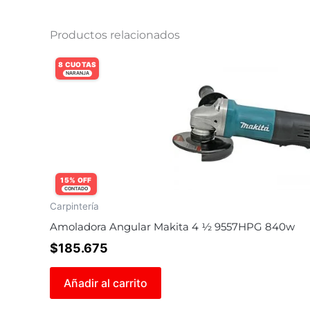
Productos relacionados
8 CUOTAS
NARANJA
15% OFF
CONTADO
Carpintería
Amoladora Angular Makita 4 ½ 9557HPG 840w
$
185.675
Añadir al carrito