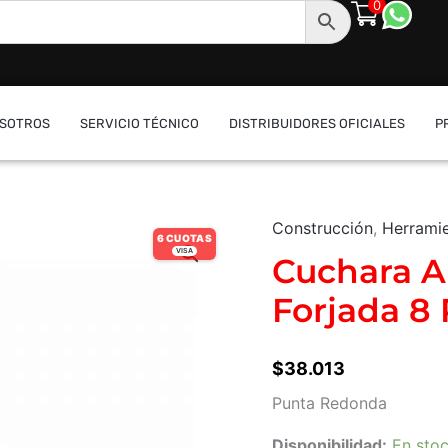
0
SOTROS
SERVICIO TÉCNICO
DISTRIBUIDORES OFICIALES
P
Construcción
,
Herrami
Cuchara
6 CUOTAS
Albañil
VISA
Cuchara A
Gherardi
Forjada
Forjada 8
8
Roma
cantidad
$
38.013
Punta Redonda
Disponibilidad:
En sto