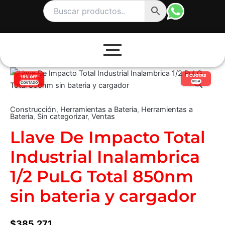
Ir
al
contenido
Llave
8 CUOTAS
6 CUOTAS
15% OFF
De
NARANJA
VISA
CONTADO
Impacto
Total
Construcción
,
Herramientas a Bateria
,
Herramientas a
Industrial
Bateria
,
Sin categorizar
,
Ventas
Inalambrica
Llave De Impacto Total
1/2
PuLG
Industrial Inalambrica
Total
850nm
1/2 PuLG Total 850nm
sin
bateria
sin bateria y cargador
y
cargador
cantidad
$
385.271