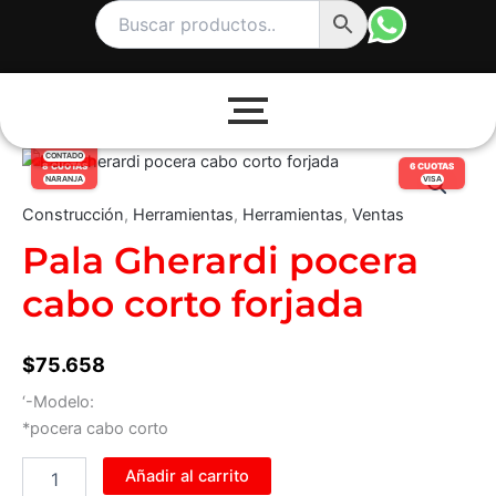
Ir
al
contenido
15% OFF
Pala
CONTADO
8 CUOTAS
6 CUOTAS
Gherardi
NARANJA
VISA
pocera
Construcción
,
Herramientas
,
Herramientas
,
Ventas
cabo
corto
Pala Gherardi pocera
forjada
cabo corto forjada
cantidad
$
75.658
‘-Modelo:
*pocera cabo corto
Añadir al carrito