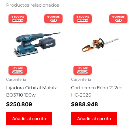
Productos relacionados
8 CUOTAS
6 CUOTAS
8 CUOTAS
6 CUOTAS
NARANJA
VISA
NARANJA
VISA
15% OFF
15% OFF
CONTADO
CONTADO
Carpintería
Carpintería
Lijadora Orbital Makita
Cortacerco Echo 21.2cc
BO3710 190w
HC-2020
$
250.809
$
988.948
Añadir al carrito
Añadir al carrito