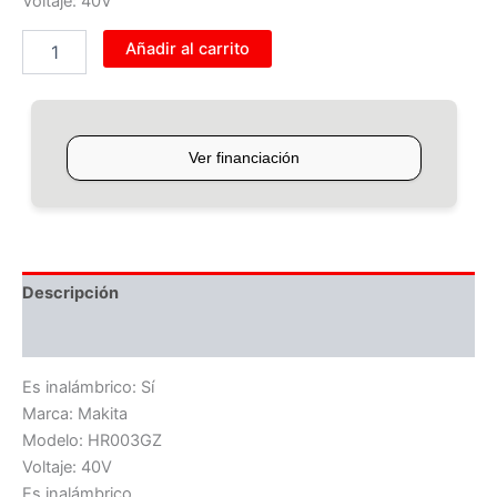
Voltaje: 40V
Añadir al carrito
Descripción
Información adicional
Es inalámbrico: Sí
Marca: Makita
Modelo: HR003GZ
Voltaje: 40V
Es inalámbrico