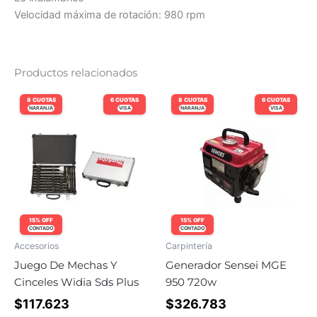
Velocidad máxima de rotación: 980 rpm
Productos relacionados
8 CUOTAS
6 CUOTAS
8 CUOTAS
6 CUOTAS
NARANJA
VISA
NARANJA
VISA
15% OFF
15% OFF
CONTADO
CONTADO
Accesorios
Carpintería
Juego De Mechas Y
Generador Sensei MGE
Cinceles Widia Sds Plus
950 720w
$
117.623
$
326.783