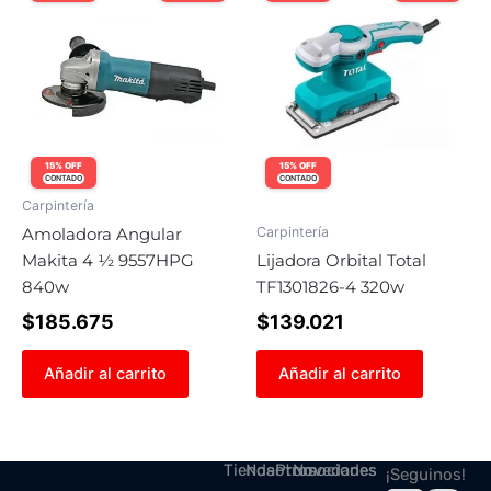
15% OFF
15% OFF
CONTADO
CONTADO
Carpintería
Carpintería
Amoladora Angular
Makita 4 ½ 9557HPG
Lijadora Orbital Total
840w
TF1301826-4 320w
$
185.675
$
139.021
Añadir al carrito
Añadir al carrito
Tienda
Nosotros
Promociones
Novedades
¡Seguinos!