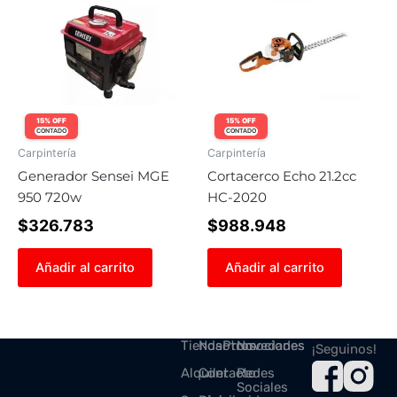
15% OFF
15% OFF
CONTADO
CONTADO
Carpintería
Carpintería
Generador Sensei MGE
Cortacerco Echo 21.2cc
950 720w
HC-2020
$
326.783
$
988.948
Añadir al carrito
Añadir al carrito
Tienda
Nosotros
Promociones
Novedades
¡Seguinos!
Alquiler
Contacto
Redes
Sociales