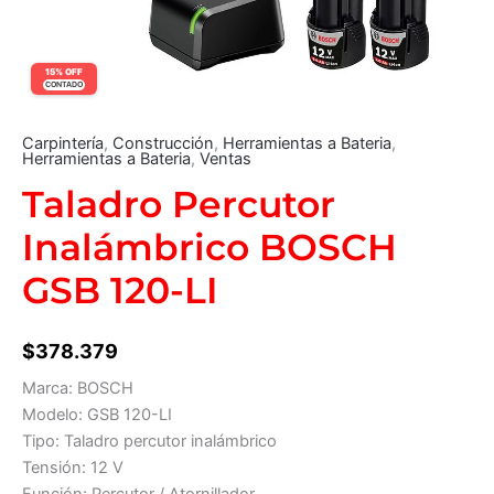
15% OFF
CONTADO
Carpintería
,
Construcción
,
Herramientas a Bateria
,
Herramientas a Bateria
,
Ventas
Taladro Percutor
Inalámbrico BOSCH
GSB 120-LI
$
378.379
Marca: BOSCH
Modelo: GSB 120-LI
Tipo: Taladro percutor inalámbrico
Tensión: 12 V
Función: Percutor / Atornillador