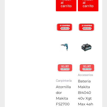
al
al
carrito
carrito
6 CUOTAS
8 CUOTAS
6 CUOTAS
8 CUOTAS
NARANJA
VISA
NARANJA
VISA
15% OFF
15% OFF
CONTADO
CONTADO
Accesorios
Carpintería
Bateria
Atornilla
Makita
dor
Bl4040
Makita
40v Xgt
FS2700
Max 4ah