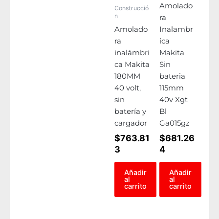
Amolado
Construcció
n
ra
Amolado
Inalambr
ra
ica
inalámbri
Makita
ca Makita
Sin
180MM
bateria
40 volt,
115mm
sin
40v Xgt
batería y
Bl
cargador
Ga015gz
$
763.81
$
681.26
3
4
Añadir
Añadir
al
al
carrito
carrito