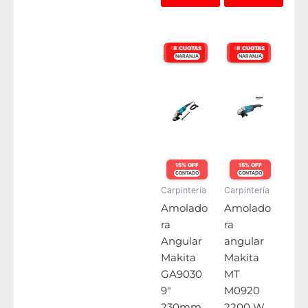
6 CUOTAS
8 CUOTAS
6 CUOTAS
8 CUOTAS
NARANJA
VISA
NARANJA
VISA
15% OFF
15% OFF
CONTADO
CONTADO
Carpintería
Carpintería
Amolado
Amolado
ra
ra
Angular
angular
Makita
Makita
GA9030
MT
9″
M0920
230mm
2200 W