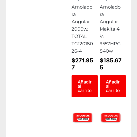
Amolado
Amolado
ra
ra
Angular
Angular
2000w.
Makita 4
TOTAL
½
TG120180
9557HPG
26-4
840w
$
271.95
$
185.67
7
5
Añadir
Añadir
al
al
carrito
carrito
6 CUOTAS
8 CUOTAS
6 CUOTAS
8 CUOTAS
NARANJA
VISA
NARANJA
VISA