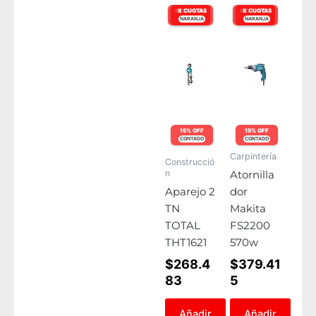
6 CUOTAS
8 CUOTAS
6 CUOTAS
8 CUOTAS
NARANJA
VISA
NARANJA
VISA
15% OFF
15% OFF
CONTADO
CONTADO
Carpintería
Construcció
n
Atornilla
Aparejo 2
dor
TN
Makita
TOTAL
FS2200
THT1621
570w
$
268.4
$
379.41
83
5
Añadir
Añadir