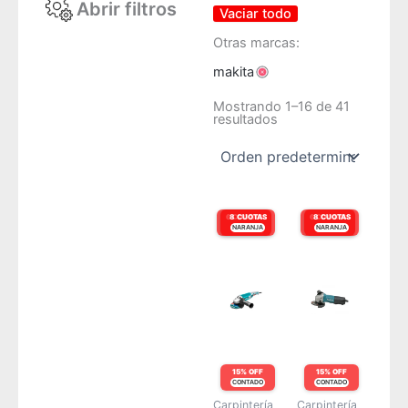
Abrir filtros
Vaciar todo
Otras marcas:
makita
Mostrando 1–16 de 41
resultados
6 CUOTAS
8 CUOTAS
6 CUOTAS
8 CUOTAS
NARANJA
VISA
NARANJA
VISA
15% OFF
15% OFF
CONTADO
CONTADO
Carpintería
Carpintería