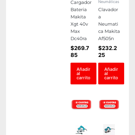
Neumáticas
Cargador
Bateria
Clavador
Makita
a
Xgt 40v
Neumati
Max
ca Makita
Dc40ra
Af505n
$
269.7
$
232.2
85
25
Añadir
Añadir
al
al
carrito
carrito
6 CUOTAS
8 CUOTAS
6 CUOTAS
8 CUOTAS
NARANJA
VISA
NARANJA
VISA