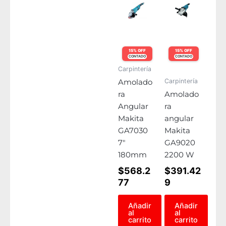
15% OFF
15% OFF
CONTADO
CONTADO
Carpintería
Carpintería
Amolado
ra
Amolado
Angular
ra
Makita
angular
GA7030
Makita
7″
GA9020
180mm
2200 W
$
568.2
$
391.42
77
9
Añadir
Añadir
al
al
carrito
carrito