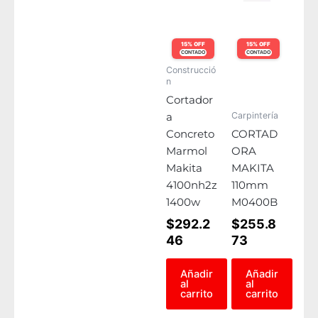
15% OFF
15% OFF
CONTADO
CONTADO
Construcció
n
Cortador
Carpintería
a
Concreto
CORTAD
Marmol
ORA
Makita
MAKITA
4100nh2z
110mm
1400w
M0400B
$
292.2
$
255.8
46
73
Añadir
Añadir
al
al
carrito
carrito