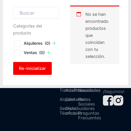
No se han
encontrado
Categorías del
productos
producto
que
coincidan
Alquileres
(0)
con tu
Ventas
(0)
selección.
Re-inicializar
Tienda
Nosotros
Promociones
Novedades
¡Seguinos!
Alquiler
Contacto
Redes
Sociales
Servicio
Distribuidores
Técnico
oficiales
Preguntas
Frecuentes