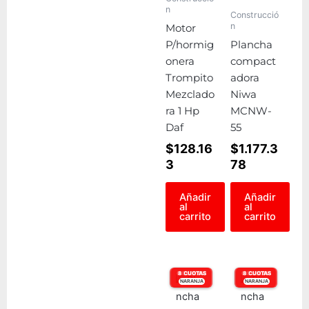
n
Construcció
n
Motor
P/hormig
Plancha
onera
compact
Trompito
adora
Mezclado
Niwa
ra 1 Hp
MCNW-
Daf
55
$
128.16
$
1.177.3
3
78
Añadir
Añadir
al
al
carrito
carrito
6 CUOTAS
8 CUOTAS
6 CUOTAS
8 CUOTAS
NARANJA
VISA
NARANJA
VISA