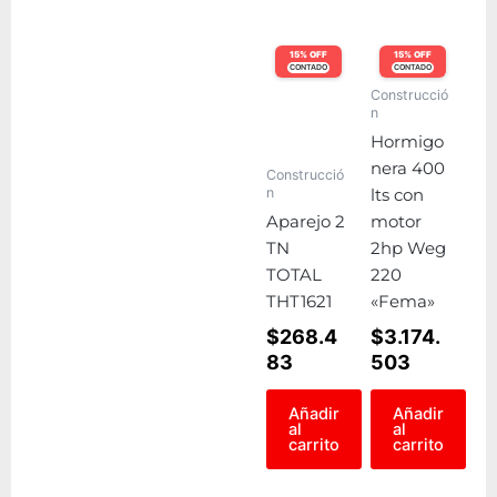
15% OFF
15% OFF
CONTADO
CONTADO
Construcció
n
Hormigo
nera 400
Construcció
n
lts con
Aparejo 2
motor
TN
2hp Weg
TOTAL
220
THT1621
«Fema»
$
268.4
$
3.174.
83
503
Añadir
Añadir
al
al
carrito
carrito