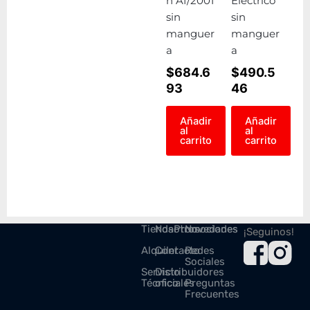
n Af/2001
Electrico
sin
sin
manguer
manguer
a
a
$
684.6
$
490.5
93
46
Añadir
Añadir
al
al
carrito
carrito
Tienda
Nosotros
Promociones
Novedades
¡Seguinos!
Alquiler
Contacto
Redes
Sociales
Servicio
Distribuidores
Técnico
oficiales
Preguntas
Frecuentes