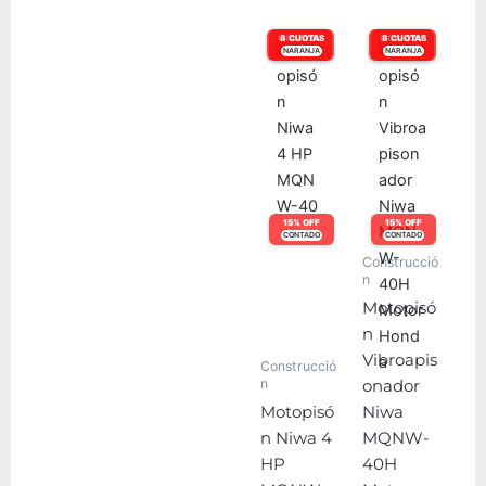
6 CUOTAS
8 CUOTAS
6 CUOTAS
8 CUOTAS
NARANJA
VISA
NARANJA
VISA
15% OFF
15% OFF
CONTADO
CONTADO
Construcció
n
Motopisó
n
Vibroapis
Construcció
n
onador
Motopisó
Niwa
n Niwa 4
MQNW-
HP
40H