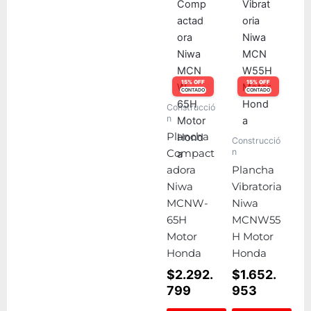
15% OFF
15% OFF
CONTADO
CONTADO
Construcció
n
Plancha
Construcció
n
Compact
adora
Plancha
Niwa
Vibratoria
MCNW-
Niwa
65H
MCNW55
Motor
H Motor
Honda
Honda
$
2.292.
$
1.652.
799
953