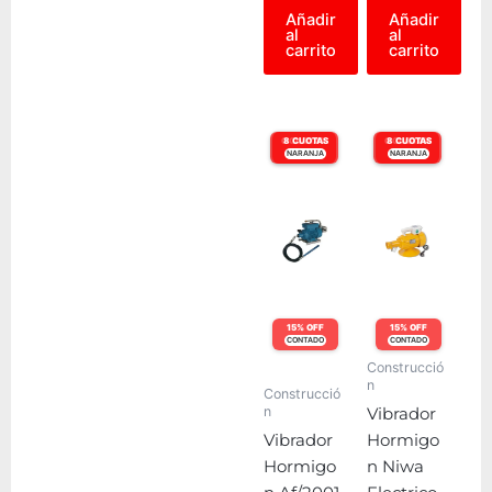
Añadir
Añadir
al
al
carrito
carrito
6 CUOTAS
8 CUOTAS
6 CUOTAS
8 CUOTAS
NARANJA
VISA
NARANJA
VISA
15% OFF
15% OFF
CONTADO
CONTADO
Construcció
n
Construcció
n
Vibrador
Vibrador
Hormigo
Hormigo
n Niwa