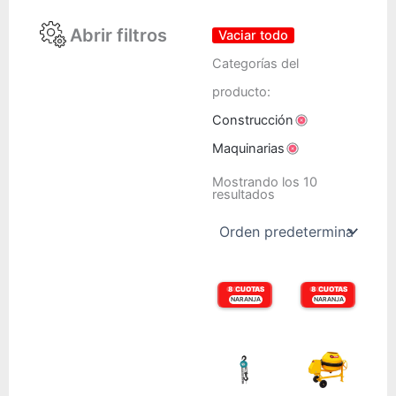
Abrir filtros
Vaciar todo
Categorías del
producto:
Construcción
Maquinarias
Mostrando los 10
resultados
6 CUOTAS
8 CUOTAS
6 CUOTAS
8 CUOTAS
NARANJA
VISA
NARANJA
VISA