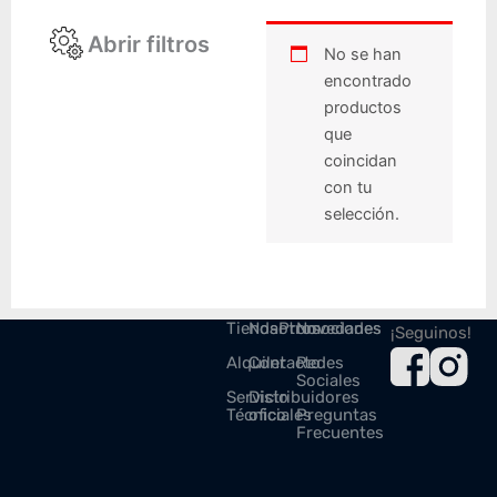
Abrir filtros
No se han
encontrado
productos
que
coincidan
con tu
selección.
Tienda
Nosotros
Promociones
Novedades
¡Seguinos!
Alquiler
Contacto
Redes
Sociales
Servicio
Distribuidores
Técnico
oficiales
Preguntas
Frecuentes