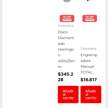
15% OFF
15% OFF
CONTADO
CONTADO
Carpintería
Disco
Diamant
ado
Carpintería
Hormigo
Engramp
n
adora
400x25m
Manual
m
TOTAL
$
345.2
28
$
16.817
Añadir
Añadir
al
al
carrito
carrito