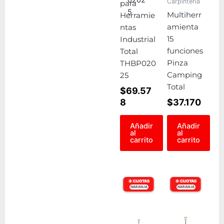
Carpintería
para
Multiherr
Herramie
amienta
ntas
15
Industrial
funciones
Total
Pinza
THBP020
Camping
25
Total
$
69.57
8
$
37.170
Añadir
Añadir
al
al
carrito
carrito
6 CUOTAS
8 CUOTAS
6 CUOTAS
8 CUOTAS
NARANJA
VISA
NARANJA
VISA