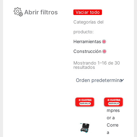
Abrir filtros
Vaciar todo
Categorías del
producto:
Herramientas
Construcción
Mostrando 1–16 de 30
resultados
6 CUOTAS
8 CUOTAS
6 CUOTAS
8 CUOTAS
NARANJA
VISA
NARANJA
VISA