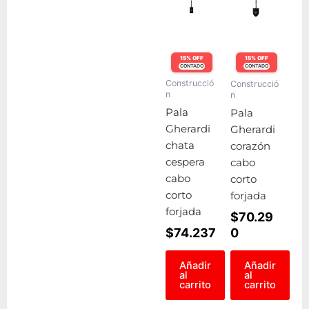
15% OFF
15% OFF
CONTADO
CONTADO
Construcció
Construcció
n
n
Pala
Pala
Gherardi
Gherardi
chata
corazón
cespera
cabo
cabo
corto
corto
forjada
forjada
$
70.29
$
74.237
0
Añadir
Añadir
al
al
carrito
carrito