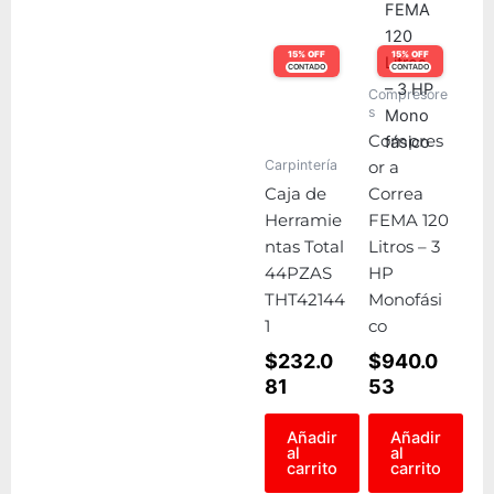
15% OFF
15% OFF
CONTADO
CONTADO
Compresore
s
Compres
Carpintería
or a
Caja de
Correa
Herramie
FEMA 120
ntas Total
Litros – 3
44PZAS
HP
THT42144
Monofási
1
co
$
232.0
$
940.0
81
53
Añadir
Añadir
al
al
carrito
carrito