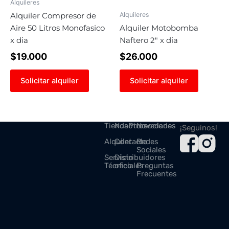
Alquileres
Alquileres
Alquiler Compresor de
Aire 50 Litros Monofasico
Alquiler Motobomba
x dia
Naftero 2″ x dia
$
19.000
$
26.000
Solicitar alquiler
Solicitar alquiler
Tienda
Nosotros
Promociones
Novedades
¡Seguinos!
Alquiler
Contacto
Redes
Sociales
Servicio
Distribuidores
Técnico
oficiales
Preguntas
Frecuentes