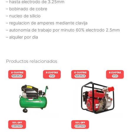
– hasta electrodo de 3.25mm
– bobinado de cobre
– nucleo de silicio
– regulacion de amperes mediante clavija
– autonomia de trabajo por minuto 60% electrodo 2.5mm
– alquiler por dia
Productos relacionados
8 CUOTAS
6 CUOTAS
8 CUOTAS
6 CUOTAS
NARANJA
VISA
NARANJA
VISA
15% OFF
15% OFF
CONTADO
CONTADO