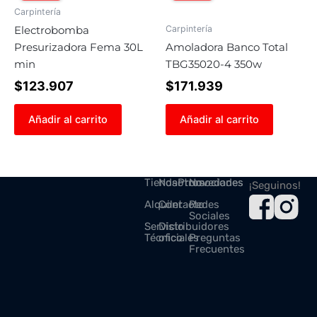
Carpintería
Carpintería
Electrobomba
Presurizadora Fema 30L
Amoladora Banco Total
min
TBG35020-4 350w
$
123.907
$
171.939
Añadir al carrito
Añadir al carrito
Tienda
Nosotros
Promociones
Novedades
¡Seguinos!
Alquiler
Contacto
Redes
Sociales
Servicio
Distribuidores
Técnico
oficiales
Preguntas
Frecuentes