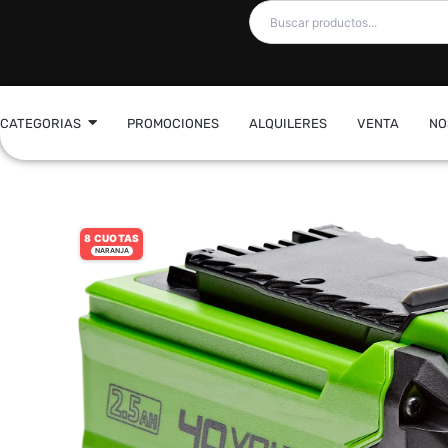
Ir
al
contenido
CATEGORIAS
PROMOCIONES
ALQUILERES
VENTA
NO
8 CUOTAS
NARANJA