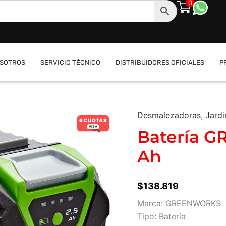
0
SOTROS
SERVICIO TÉCNICO
DISTRIBUIDORES OFICIALES
P
Desmalezadoras
,
Jardi
Batería
6 CUOTAS
GREENWORKS
VISA
Batería G
–
40
Ah
V
/
2
$
138.819
Ah
cantidad
Marca: GREENWORKS
Tipo: Batería