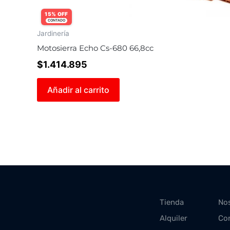
15% OFF
CONTADO
Jardinería
Motosierra Echo Cs-680 66,8cc
$
1.414.895
Añadir al carrito
Tienda
No
Alquiler
Co