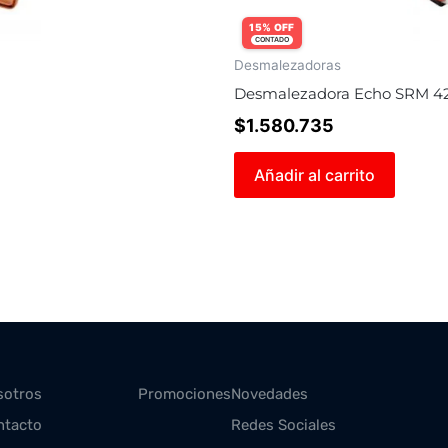
15% OFF
CONTADO
Desmalezadoras
Desmalezadora Echo SRM 42
$
1.580.735
Añadir al carrito
sotros
Promociones
Novedades
ntacto
Redes Sociales