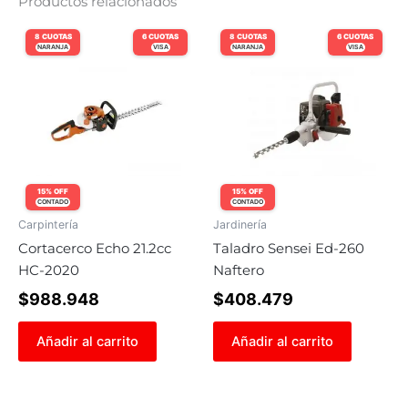
Productos relacionados
8 CUOTAS
6 CUOTAS
8 CUOTAS
6 CUOTAS
NARANJA
VISA
NARANJA
VISA
15% OFF
15% OFF
CONTADO
CONTADO
Carpintería
Jardinería
Cortacerco Echo 21.2cc
Taladro Sensei Ed-260
HC-2020
Naftero
$
988.948
$
408.479
Añadir al carrito
Añadir al carrito