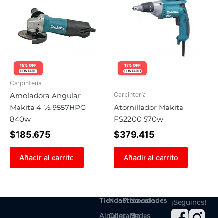
15% OFF
15% OFF
CONTADO
CONTADO
Carpintería
Carpintería
Amoladora Angular
Makita 4 ½ 9557HPG
Atornillador Makita
840w
FS2200 570w
$
185.675
$
379.415
Añadir al carrito
Añadir al carrito
Tienda
Nosotros
Promociones
Novedades
¡Seguinos!
Alquiler
Contacto
Redes